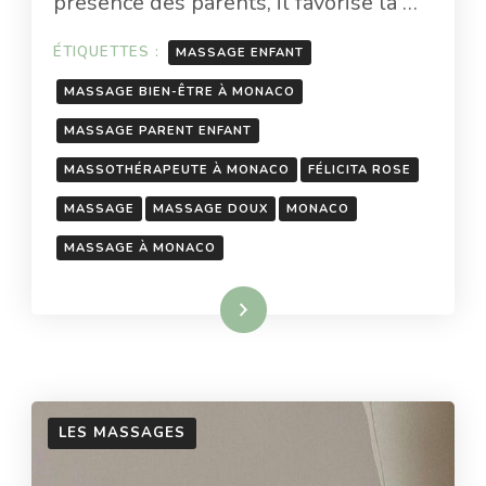
présence des parents, il favorise la …
ÉTIQUETTES :
MASSAGE ENFANT
MASSAGE BIEN-ÊTRE À MONACO
MASSAGE PARENT ENFANT
MASSOTHÉRAPEUTE À MONACO
FÉLICITA ROSE
MASSAGE
MASSAGE DOUX
MONACO
MASSAGE À MONACO
Lire la suite
LES MASSAGES