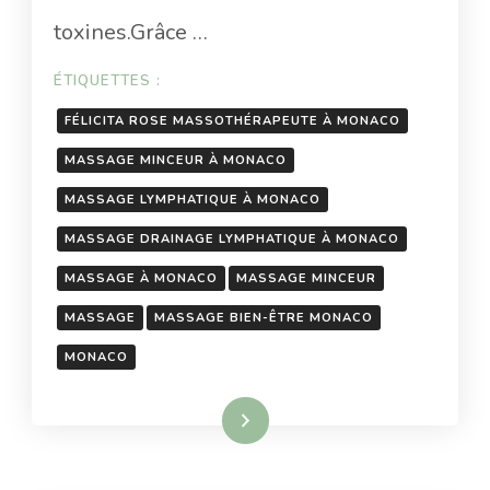
toxines.Grâce …
ÉTIQUETTES :
FÉLICITA ROSE MASSOTHÉRAPEUTE À MONACO
MASSAGE MINCEUR À MONACO
MASSAGE LYMPHATIQUE À MONACO
MASSAGE DRAINAGE LYMPHATIQUE À MONACO
MASSAGE À MONACO
MASSAGE MINCEUR
MASSAGE
MASSAGE BIEN-ÊTRE MONACO
MONACO
Lire la suite