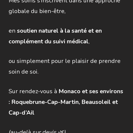
Mes soins s’inscrivent dans une approche
globale du bien-être,
en
soutien naturel à la santé et en
complément du suivi médical
,
ou simplement pour le plaisir de prendre
soin de soi.
Sur rendez-vous à
Monaco et ses environs
: Roquebrune-Cap-Martin, Beausoleil et
Cap-d’Ail
(au-delà sur devis
🌿
)