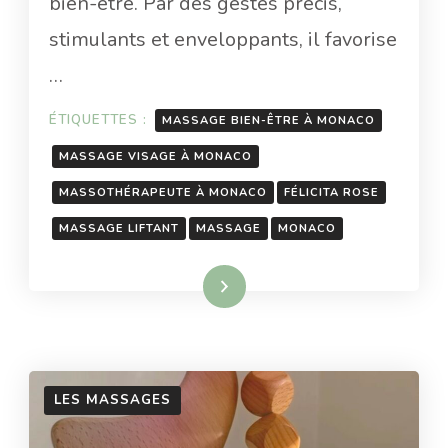
bien-être. Par des gestes précis,
stimulants et enveloppants, il favorise
…
ÉTIQUETTES :
MASSAGE BIEN-ÊTRE À MONACO
MASSAGE VISAGE À MONACO
MASSOTHÉRAPEUTE À MONACO
FÉLICITA ROSE
MASSAGE LIFTANT
MASSAGE
MONACO
Lire la suite
LES MASSAGES