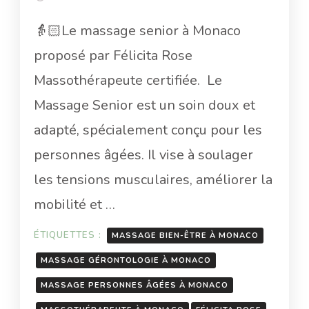
👵🏻Le massage senior à Monaco
proposé par Félicita Rose
Massothérapeute certifiée. Le
Massage Senior est un soin doux et
adapté, spécialement conçu pour les
personnes âgées. Il vise à soulager
les tensions musculaires, améliorer la
mobilité et …
ÉTIQUETTES :
MASSAGE BIEN-ÊTRE À MONACO
MASSAGE GÉRONTOLOGIE À MONACO
MASSAGE PERSONNES ÂGÉES À MONACO