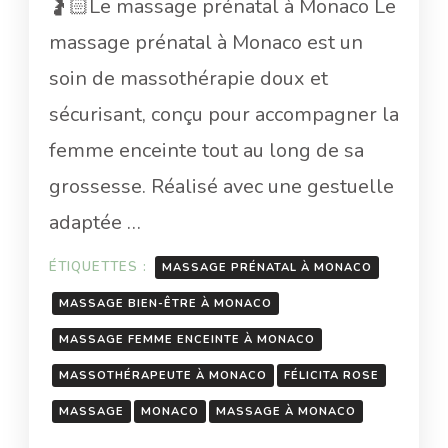
🤰🏻Le massage prénatal à Monaco Le
massage prénatal à Monaco est un
soin de massothérapie doux et
sécurisant, conçu pour accompagner la
femme enceinte tout au long de sa
grossesse. Réalisé avec une gestuelle
adaptée …
ÉTIQUETTES :
MASSAGE PRÉNATAL À MONACO
MASSAGE BIEN-ÊTRE À MONACO
MASSAGE FEMME ENCEINTE À MONACO
MASSOTHÉRAPEUTE À MONACO
FÉLICITA ROSE
MASSAGE
MONACO
MASSAGE À MONACO