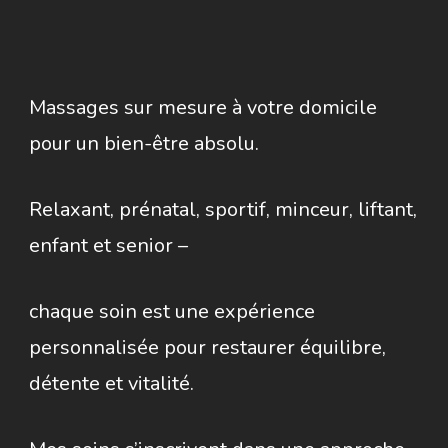
Massages sur mesure à votre domicile
pour un bien-être absolu.
Relaxant, prénatal, sportif, minceur, liftant,
enfant et senior –
chaque soin est une expérience
personnalisée pour restaurer équilibre,
détente et vitalité.