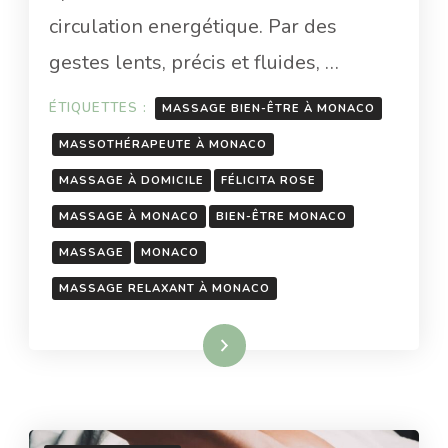
circulation energétique. Par des
gestes lents, précis et fluides, …
ÉTIQUETTES :
MASSAGE BIEN-ÊTRE À MONACO
MASSOTHÉRAPEUTE À MONACO
MASSAGE À DOMICILE
FÉLICITA ROSE
MASSAGE À MONACO
BIEN-ÊTRE MONACO
MASSAGE
MONACO
MASSAGE RELAXANT À MONACO
Lire la suite