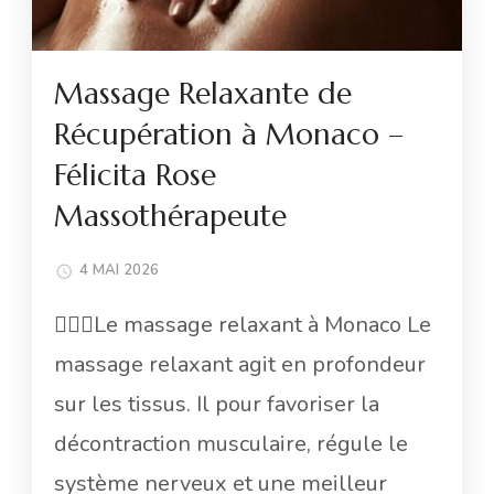
Massage Relaxante de
Récupération à Monaco –
Félicita Rose
Massothérapeute
4 MAI 2026
🧘🏻‍♀️Le massage relaxant à Monaco Le
massage relaxant agit en profondeur
sur les tissus. Il pour favoriser la
décontraction musculaire, régule le
système nerveux et une meilleur