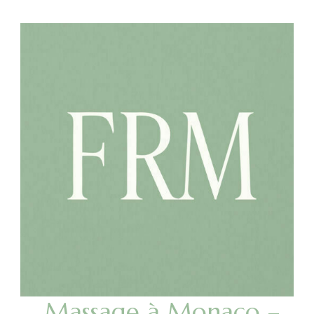
Massage à Monaco –