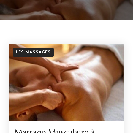
LES MASSAGES
Massage Musculaire à