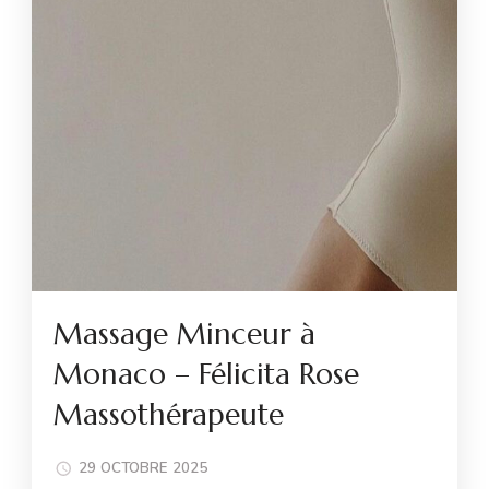
Massage Minceur à
Monaco – Félicita Rose
Massothérapeute
29 OCTOBRE 2025