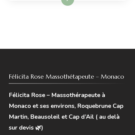
Félicita Rose Massothétapeute – Monaco
Félicita Rose – Massothérapeute à
Monaco et ses environs, Roquebrune Cap
Martin, Beausoleil et Cap d’Ail ( au delà
sur devis 🌿)