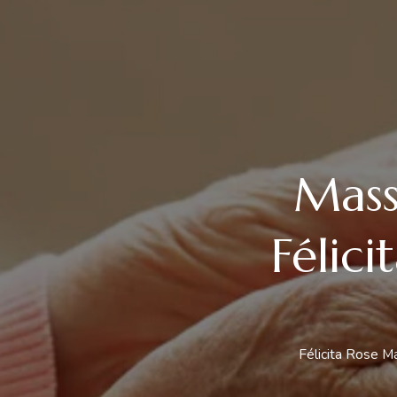
Mass
Félic
Félicita Rose 