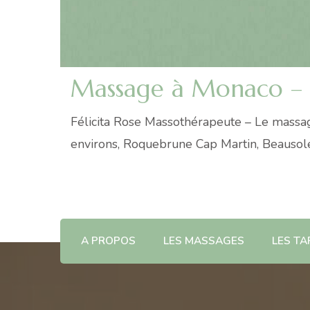
Massage à Monaco – En
Félicita Rose Massothérapeute – Le massage
environs, Roquebrune Cap Martin, Beausoleil
A PROPOS
LES MASSAGES
LES TA