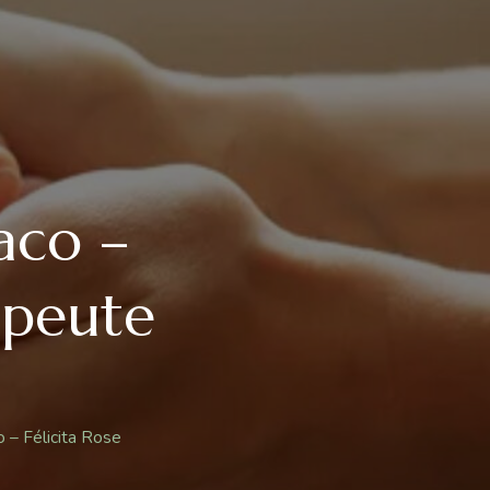
aco –
apeute
 – Félicita Rose