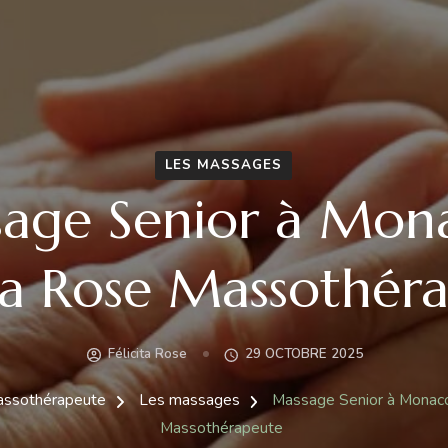
LES MASSAGES
age Senior à Mon
ita Rose Massothér
Félicita Rose
29 OCTOBRE 2025
Massothérapeute
Les massages
Massage Senior à Monaco
Massothérapeute